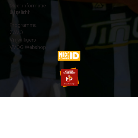
Meer informatie
Uitgelicht
Programma
ZAVO
Vrijwilligers
VVOG Webshop