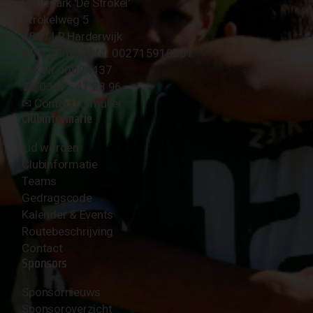
Sportpark 'De Strokel'
Strokelweg 5
3847 LR Harderwijk
BTW Nummer NL 002715910B01
KvK Nr 40094437
☎︎ 0341 - 41 28 96
✉︎
Contactformulier
Clubinformatie
Lid worden
Clubinformatie
Teams
Gedragscode
Kalender & Events
Routebeschrijving
Contact
Sponsors
Sponsornieuws
Sponsoroverzicht