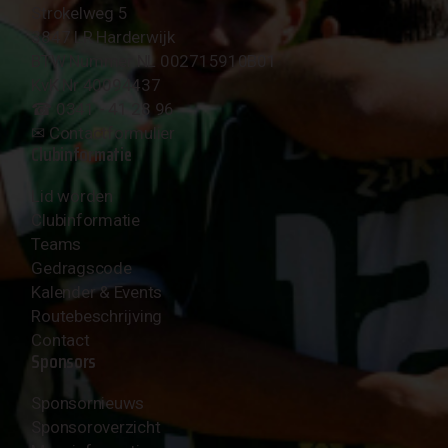
Strokelweg 5
3847 LR Harderwijk
BTW Nummer NL 002715910B01
KvK Nr 40094437
☎︎ 0341 - 41 28 96
✉︎
Contactformulier
Clubinformatie
Lid worden
Clubinformatie
Teams
Gedragscode
Kalender & Events
Routebeschrijving
Contact
Sponsors
Sponsornieuws
Sponsoroverzicht