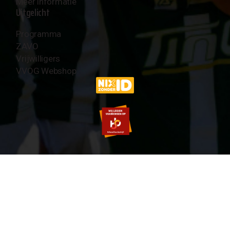
Meer informatie
Uitgelicht
Programma
ZAVO
Vrijwilligers
VVOG Webshop