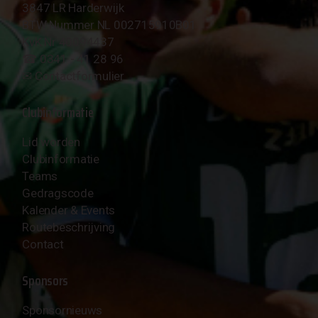
3847 LR Harderwijk
BTW Nummer NL 002715910B01
KvK Nr 40094437
☎︎ 0341 - 41 28 96
✉︎
Contactformulier
Clubinformatie
Lid worden
Clubinformatie
Teams
Gedragscode
Kalender & Events
Routebeschrijving
Contact
Sponsors
Sponsornieuws