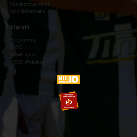
Sponsoroverzicht
Meer informatie
Uitgelicht
Programma
ZAVO
Vrijwilligers
VVOG Webshop