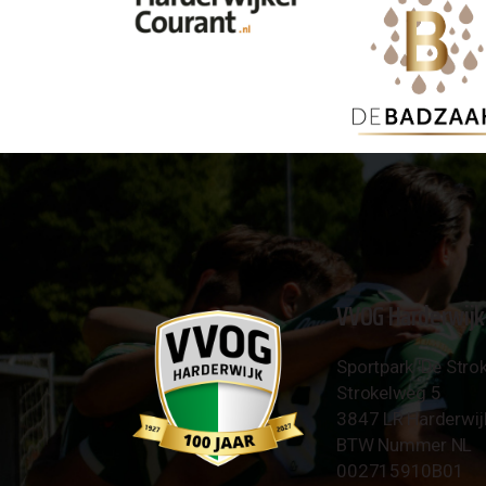
VVOG Harderwijk
Sportpark 'De Strok
Strokelweg 5
3847 LR Harderwij
BTW Nummer NL
002715910B01