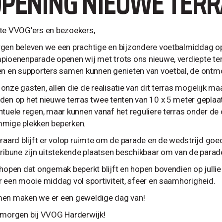
PENING NIEUWE TERR
te VVOG’ers en bezoekers,
gen beleven we een prachtige en bijzondere voetbalmiddag op
pioenenparade openen wij met trots ons nieuwe, verdiepte ter
en en supporters samen kunnen genieten van voetbal, de ontmoe
onze gasten, allen die de realisatie van dit terras mogelijk m
den op het nieuwe terras twee tenten van 10 x 5 meter geplaat
ntuele regen, maar kunnen vanaf het reguliere terras onder de 
mige plekken beperken.
raard blijft er volop ruimte om de parade en de wedstrijd goed 
tribune zijn uitstekende plaatsen beschikbaar om van de parade
hopen dat ongemak beperkt blijft en hopen bovendien op jullie b
r een mooie middag vol sportiviteit, sfeer en saamhorigheid.
en maken we er een geweldige dag van!
 morgen bij VVOG Harderwijk!