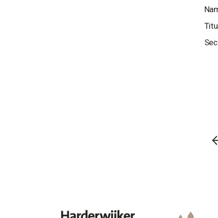
Nam
Tit
Sec