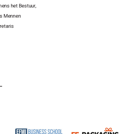
ens het Bestuur,
us Mennen
retaris