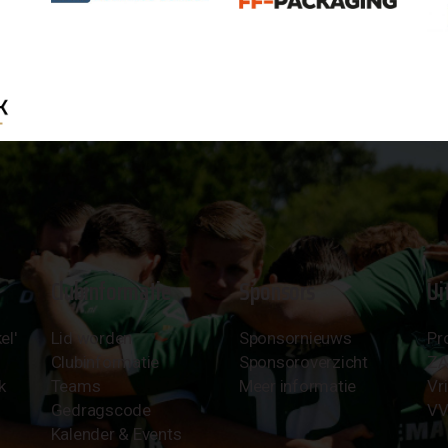
Clubinformatie
Sponsors
Ui
el'
Lid worden
Sponsornieuws
Pr
Clubinformatie
Sponsoroverzicht
Z
k
Teams
Meer informatie
Vri
Gedragscode
VV
Kalender & Events