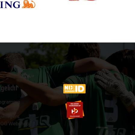
tgelicht
ogramma
AVO
jwilligers
OG Webshop