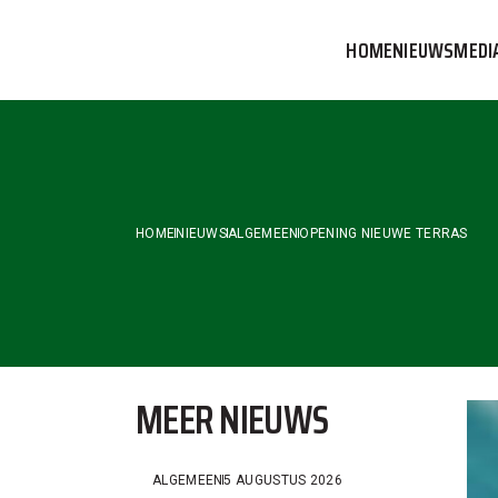
Skip
to
HOME
NIEUWS
MEDI
the
content
VVOG T
PERSBE
COMMUN
HOME
NIEUWS
ALGEMEEN
OPENING NIEUWE TERRAS
MEER NIEUWS
ALGEMEEN
5 AUGUSTUS 2026