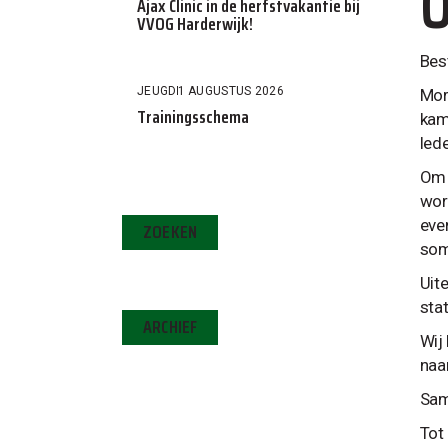
O
Ajax Clinic in de herfstvakantie bij
VVOG Harderwijk!
Bes
JEUGD
1 AUGUSTUS 2026
Mor
Trainingsschema
kam
led
Om 
wor
eve
ZOEKEN
som
Uite
sta
ARCHIEF
Wij 
naa
Sam
Tot