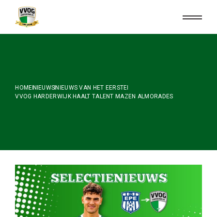
Skip
to
the
content
HOME
NIEUWS
NIEUWS VAN HET EERSTE
VVOG HARDERWIJK HAALT TALENT MAZEN ALMORADES