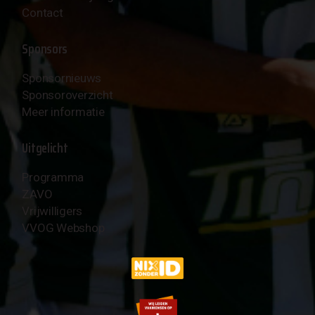
Contact
Sponsors
Sponsornieuws
Sponsoroverzicht
Meer informatie
Uitgelicht
Programma
ZAVO
Vrijwilligers
VVOG Webshop