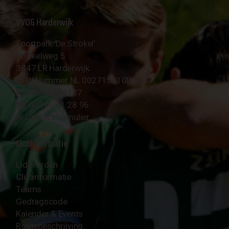
VVOG Harderwijk
Sportpark 'De Strokel'
Strokelweg 5
3847 LR Harderwijk
BTW Nummer NL 002715910B01
KvK Nr 40094437
☎︎ 0341 - 41 28 96
✉︎
Contactformulier
Clubinformatie
Lid worden
Clubinformatie
Teams
Gedragscode
Kalender & Events
Routebeschrijving