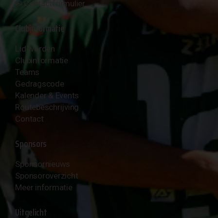
✉︎
Contactformulier
Clubinformatie
Lid worden
Clubinformatie
Teams
Gedragscode
Kalender & Events
Routebeschrijving
Contact
Sponsors
Sponsornieuws
Sponsoroverzicht
Meer informatie
Uitgelicht