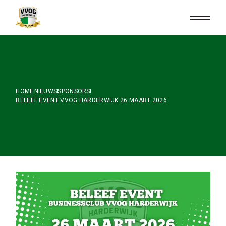
Skip
to
the
content
HOME
NIEUWS
SPONSORS
BELEEF EVENT VVOG HARDERWIJK 26 MAART 2026