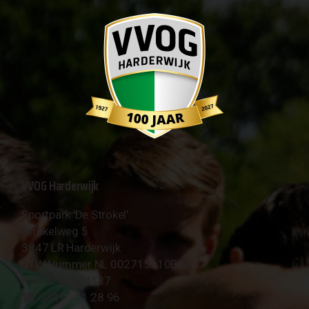
VVOG Harderwijk
Sportpark 'De Strokel'
Strokelweg 5
3847 LR Harderwijk
BTW Nummer NL 002715910B01
KvK Nr 40094437
☎︎ 0341 - 41 28 96