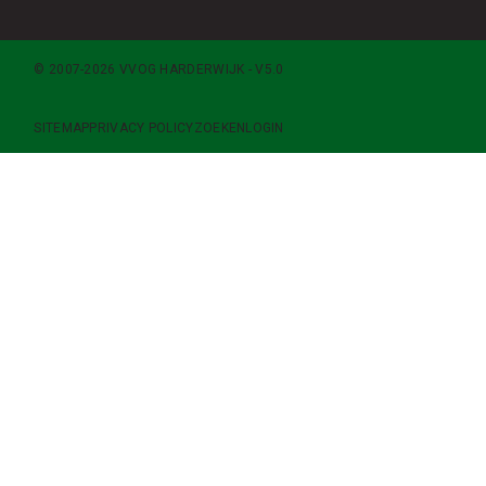
© 2007-2026 VVOG HARDERWIJK - V5.0
SITEMAP
PRIVACY POLICY
ZOEKEN
LOGIN