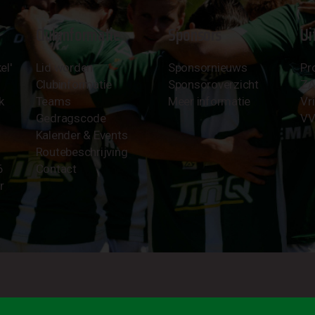
Clubinformatie
Sponsors
Ui
el'
Lid worden
Sponsornieuws
Pr
Clubinformatie
Sponsoroverzicht
Z
k
Teams
Meer informatie
Vri
Gedragscode
VV
Kalender & Events
Routebeschrijving
6
Contact
r