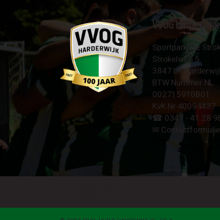
VVOG Harderwijk
Sportpark 'De Strok
Strokelweg 5
3847 LR Harderwij
BTW Nummer NL
002715910B01
KvK Nr 40094437
☎︎ 0341 - 41 28 9
✉︎
Contactformulie