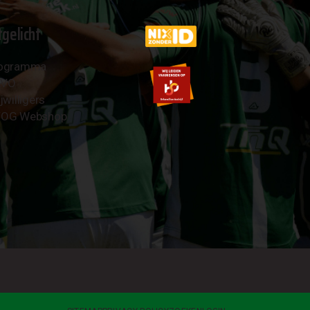
tgelicht
ogramma
AVO
jwilligers
OG Webshop