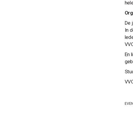
hele
Org
De 
In 
led
VVO
En 
geb
Stu
VVO
EVE