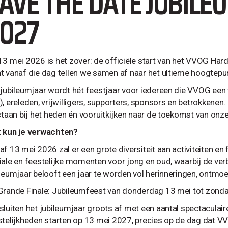
AVE THE DATE JUBIL
027
13 mei 2026 is het zover: de officiële start van het VVOG Har
t vanaf die dag tellen we samen af naar het ultieme hoogtep
 jubileumjaar wordt hét feestjaar voor iedereen die VVOG een 
, ereleden, vrijwilligers, supporters, sponsors en betrokkenen. 
lstaan bij het heden én vooruitkijken naar de toekomst van onz
 kun je verwachten?
f 13 mei 2026 zal er een grote diversiteit aan activiteiten en 
iale en feestelijke momenten voor jong en oud, waarbij de verb
ileumjaar belooft een jaar te worden vol herinneringen, ontmo
Grande Finale: Jubileumfeest van donderdag 13 mei tot zond
sluiten het jubileumjaar groots af met een aantal spectacula
stelijkheden starten op 13 mei 2027, precies op de dag dat VVO