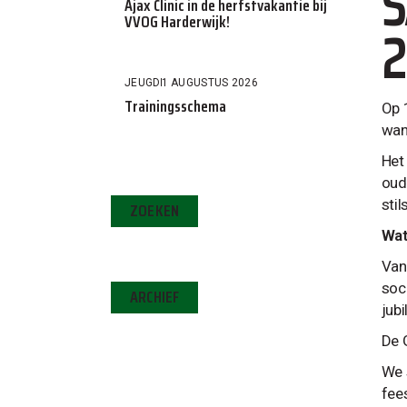
S
Ajax Clinic in de herfstvakantie bij
VVOG Harderwijk!
2
JEUGD
1 AUGUSTUS 2026
Trainingsschema
Op 
wan
Het
oud)
sti
ZOEKEN
Wat
Vana
soc
ARCHIEF
jub
De 
We 
fee